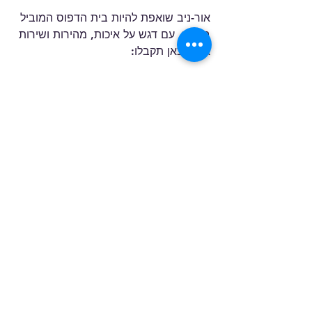
אור-ניב שואפת להיות בית הדפוס המוביל 
בחולון, עם דגש על איכות, מהירות ושירות 
אישי. כאן תקבלו:
טכנולוגיה מתקדמת
 להדפסות 
דיגיטליות מהירות.
מגוון רחב של פתרונות
 לכל סוגי 
ההדפסות.
יחס אישי ומקצועי
 לכל לקוח.
מחירים הוגנים
 ותחרותיים.
כשאתם צריכים הדפסה דחופה, אור-ניב 
היא הבחירה הנכונה שתספק לכם תוצאה 
איכותית בזמן קצר.
מוכנים להדפיס במהירות 